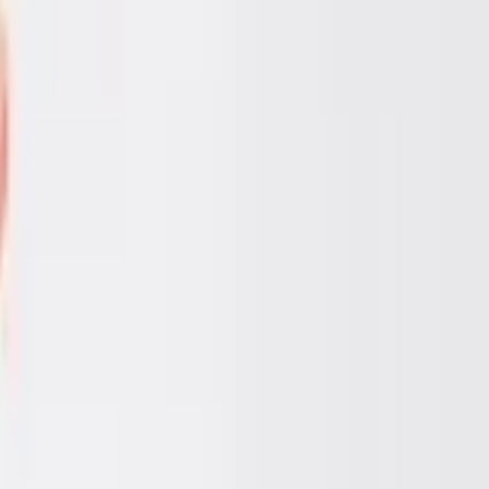
ไ
ก
โ
ต
ค