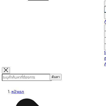
ก
โ
ต
ค
ค้นหา
หน้าแรก