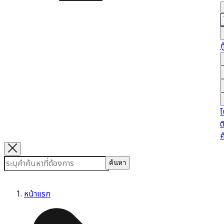
ก
โ
ต
ค
ค้นหา
หน้าแรก