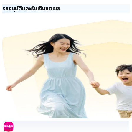
รออนุมัติและรับเงินชดเชย