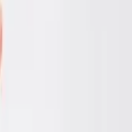
ไ
ก
โ
ต
ค