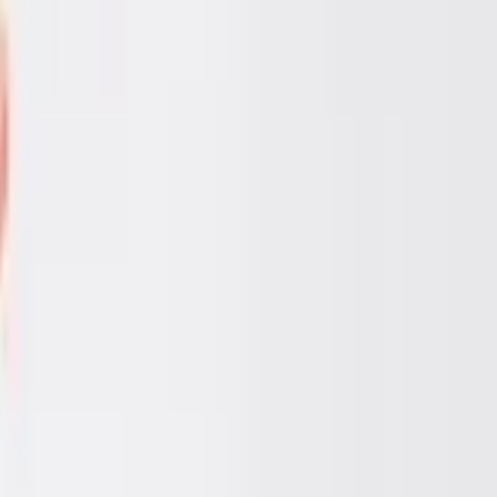
ไ
ก
โ
ต
ค