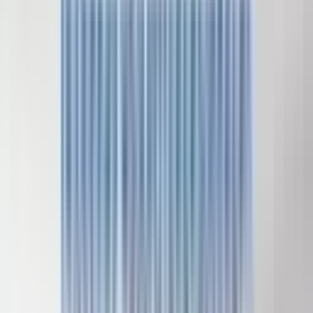
ประกันการเดินทาง
ประกันการเดินทาง
ต่างประเทศ
ประกันชีวิต
ประกันชีวิตติดโล่จ่ายชิล คืนชัวร์
ช่วยเหลือเคลม
เคลมประกันรถ
ค้นหาอู่ซ่อม / ศูนย์ซ่อม
เคลมประกันอุบัติเหตุ
ส่วนบุคคล
เคลมประกันสุขภาพ
เคลมประกันโรคมะเร็ง
ซื้อ พ.ร.บ.
เคลมประกันการเดินทาง
ต่างประเทศ
เคลมประกันอัคคีภัยบ้าน
เคลมประกันชีวิต