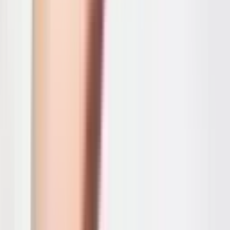
ใหม่ล่าสุด?
รถแบบไหนต้องขับ 120 กม./ชม. ตาม
กฎหมายความเร็วฉบับใหม่ล่าสุด?