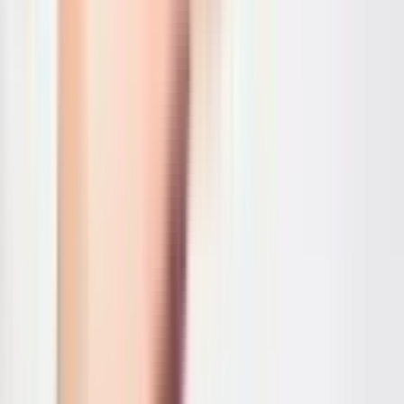
รถแบบไหนต้องขับ 120 กม./ชม. ตามกฎหมายความเร็วฉบับ