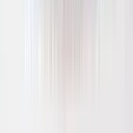
สิทธิที่ควรรู้
สิทธิของลูกค้า
บทความ
ประกันน่ารู้
เรื่องรถน่ารู้
ไลฟ์สไตล์
รวมศัพท์
ศัพท์เกี่ยวกับประกัน
บริการ 24 ชั่วโมง