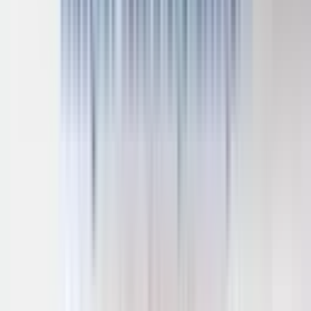
โปรโมชั่น/กิจกรรม
โปรโมชั่น
กิจกรรม
แอปติดใจ
หน้าหลักและฟีเจอร์เด่น
แนะนำการใช้แอป
ร่วมเป็นพาร์ทเนอร์
ติดใจ Affiliate
เรื่องราวของเรา
รู้จักประกันติดโล่
อัปเดตจากเรา
ข่าวสาร