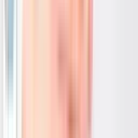
เรื่องรถน่ารู้