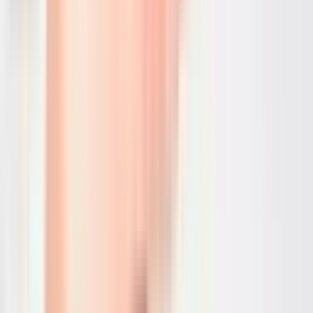
ข่าวสารรถ