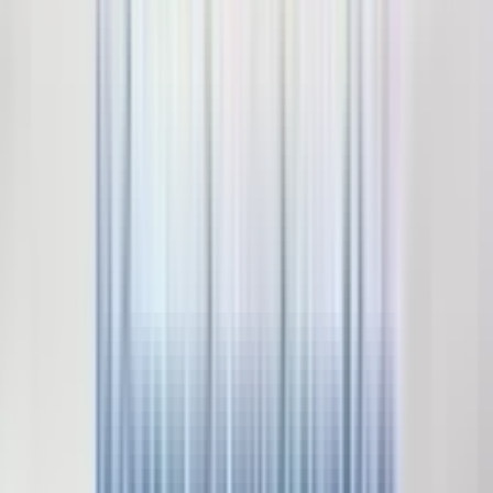
รวมศัพท์
ประกันรถ
ประกันรถยนต์
ประกันรถยนต์ชั้น 1
ประกันรถยนต์ชั้น 2+, 2
ประกันรถยนต์ชั้น 3+, 3
ประกันรถยนต์ระยะสั้น
ซื้อ พ.ร.บ.
ประกันรถจักรยานยนต์
ประกันรถบรรทุก
ประกันอุบัติเหตุ
ประกันอุบัติเหตุส่วนบุคคล
ประกันสุขภาพ
ประกันโรคมะเร็ง