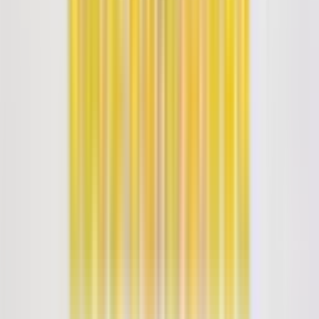
ยังได้รับความคุ้มครองที่ตอบโจทย์
ประกันรถยนต์
Tag :
กฎหมายความเร็ว
ข้อกำหนดความเร็วบนถนน
ประกันรถยนต์
บริการ 24 ชั่วโมง
มีแอปติดใจเหมือนมีสาขาในมือคุณ!