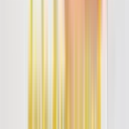
I agree to receive information about products or services,
promotions, privileges, news, and useful tips
Read more
By asking an expert to contact you, you confirm that you have
read and understood the
privacy policy
.
ส่งข้อมูล
แชร์
Tag :
กฎหมายความเร็ว
ข้อกำหนดความเร็วบนถนน
ประกันรถยนต์
บทความแนะนำ
ดูทั้งหมด
เทียบประกันรถแต่ละชั้นแบบไหนตอบโจทย์หน้าฝน คุ้มครองน้ำท่วม
ไหม
ฤดูฝนที่ใกล้เข้ามา ทำให้รถต้องลุยน้ำ หรือเจอน้ำท่วมอยู่บ่อยๆ โดย
ก่อนเลือกซื้อประกัน ก็ต้องเทียบประกันรถแต่ละชั้นว่าคุ้มครองอะไร