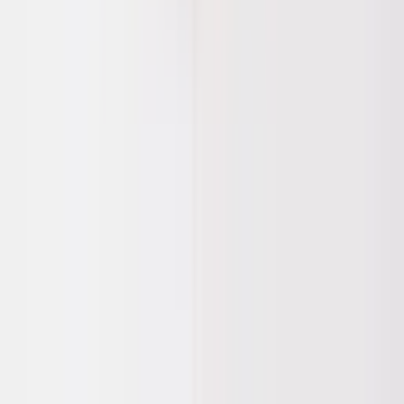
มีแอปติดใจเหมือนมีสาขาในมือคุณ!
ติดตามเราได้ทาง
มาตรฐานการรับรอง
เลขที่ใบอนุญาตประกันวินาศภัย ว00015/2556
เลขที่ใบอนุญาต
ประกันชีวิต ช00008/2562
© 2569 บริษัท เงินติดล้อ จำกัด (มหาชน)
นโยบายความเป็นส่วนตัว
นโยบายการใช้คุกกี้
ตรวจสอบใบอนุญาตนายหน้าพนักงานขาย
Top