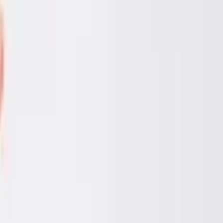
ไ
ก
โ
ต
ค